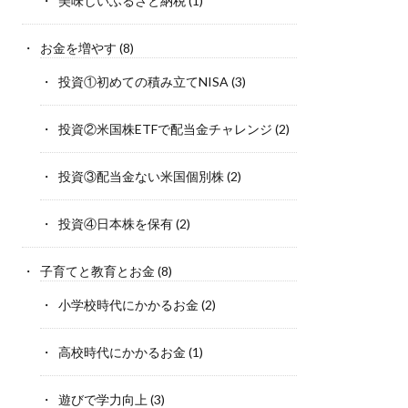
美味しいふるさと納税
(1)
お金を増やす
(8)
投資①初めての積み立てNISA
(3)
投資②米国株ETFで配当金チャレンジ
(2)
投資③配当金ない米国個別株
(2)
投資④日本株を保有
(2)
子育てと教育とお金
(8)
小学校時代にかかるお金
(2)
高校時代にかかるお金
(1)
遊びで学力向上
(3)