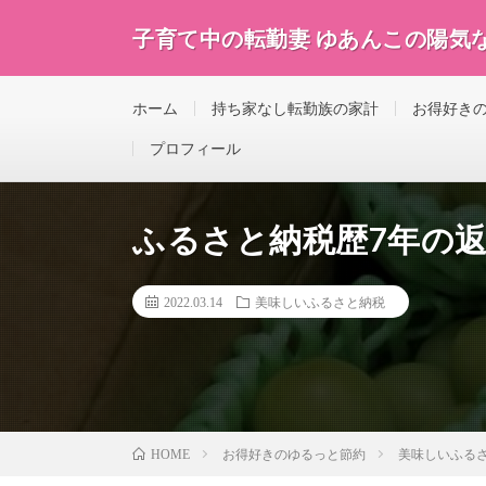
子育て中の転勤妻 ゆあんこの陽気
ホーム
持ち家なし転勤族の家計
お得好き
プロフィール
ふるさと納税歴7年の
2022.03.14
美味しいふるさと納税
お得好きのゆるっと節約
美味しいふる
HOME