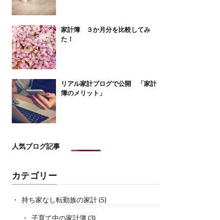
家計簿 ３か月分を比較してみ
た！
リアル家計ブログで公開 「家計
簿のメリット」
人気ブログ記事
カテゴリー
持ち家なし転勤族の家計
(5)
子育て中の家計簿
(3)