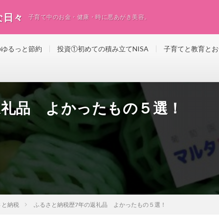
な日々
子育て中のお金・健康・時に悪あがき美容。
のゆるっと節約
投資①初めての積み立てNISA
子育てと教育とお
返礼品 よかったもの５選！
さと納税
ふるさと納税歴7年の返礼品 よかったもの５選！