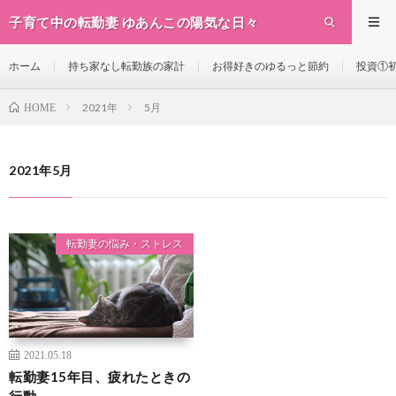
子育て中の転勤妻 ゆあんこの陽気な日々
ホーム
持ち家なし転勤族の家計
お得好きのゆるっと節約
投資①初
2021年
5月
HOME
2021年5月
転勤妻の悩み・ストレス
2021.05.18
転勤妻15年目、疲れたときの
行動