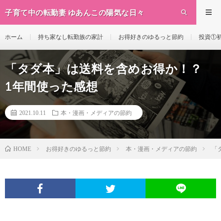
子育て中の転勤妻 ゆあんこの陽気な日々
ホーム
持ち家なし転勤族の家計
お得好きのゆるっと節約
投資①初
「タダ本」は送料を含めお得か！？
1年間使った感想
2021.10.11
本・漫画・メディアの節約
お得好きのゆるっと節約
本・漫画・メディアの節約
「
HOME