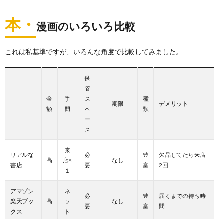
本・
漫画のいろいろ比較
これは私基準ですが、いろんな角度で比較してみました。
保
管
金
手
ス
種
期限
デメリット
額
間
ペ
類
ー
ス
来
リアルな
必
豊
欠品してたら来店
高
店×
なし
書店
要
富
2回
１
アマゾン
ネ
必
豊
届くまでの待ち時
楽天ブッ
高
ッ
なし
要
富
間
クス
ト