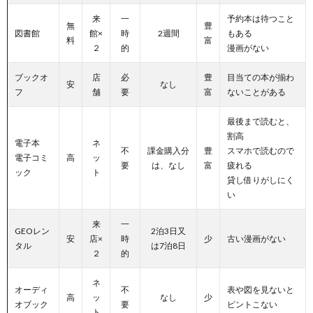
来
一
予約本は待つこと
無
豊
図書館
館×
時
2週間
もある
料
富
２
的
漫画がない
ブックオ
店
必
豊
目当ての本が揃わ
安
なし
フ
舗
要
富
ないことがある
最後まで読むと、
割高
電子本
ネ
不
課金購入分
豊
スマホで読むので
電子コミ
高
ッ
要
は、なし
富
疲れる
ック
ト
貸し借りがしにく
い
来
一
GEOレン
2泊3日又
安
店×
時
少
古い漫画がない
タル
は7泊8日
２
的
ネ
オーディ
不
表や図を見ないと
高
ッ
なし
少
オブック
要
ピントこない
ト