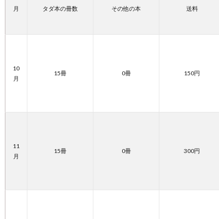
月
タダ本の冊数
その他の本
送料
10
15冊
0冊
150円
月
11
15冊
0冊
300円
月